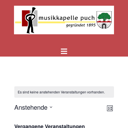
Zum
Inhalt
springen
Menü
umschalten
Es sind keine anstehenden Veranstaltungen vorhanden.
Anstehende
LISTE
Verans
Ansich
Datum
Ansich
Naviga
Vergangene Veranstaltungen
Naviga