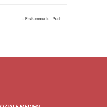
:: Erstkommunion Puch
OZIALE MEDIEN